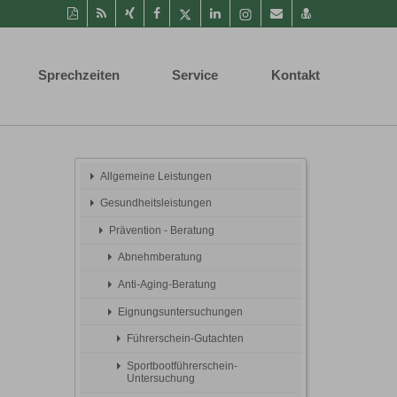
Diese
RSS-
Auf
Auf
Auf
Auf
Instagram-
Per
vCard
Seite
Feed
Xing
Facebook
Twitter
LinkedIn
Seite
Mail
speichern
als
mitteilen
teilen
teilen
teilen
aufrufen
empfehlen
PDF
Sprechzeiten
Service
Kontakt
drucken
Allgemeine Leistungen
Gesundheitsleistungen
Prävention - Beratung
Abnehmberatung
Anti-Aging-Beratung
Eignungsuntersuchungen
Führerschein-Gutachten
Sportbootführerschein-
Untersuchung