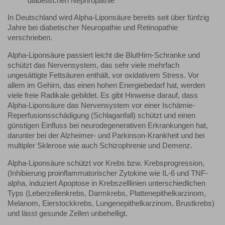
diabetischen Nephropathie
In Deutschland wird Alpha-Liponsäure bereits seit über fünfzig
Jahre bei diabetischer Neuropathie und Retinopathie
verschrieben.
Alpha-Liponsäure passiert leicht die BlutHirn-Schranke und
schützt das Nervensystem, das sehr viele mehrfach
ungesättigte Fettsäuren enthält, vor oxidativem Stress. Vor
allem im Gehirn, das einen hohen Energiebedarf hat, werden
viele freie Radikale gebildet. Es gibt Hinweise darauf, dass
Alpha-Liponsäure das Nervensystem vor einer Ischämie-
Reperfusionsschädigung (Schlaganfall) schützt und einen
günstigen Einfluss bei neurodegenerativen Erkrankungen hat,
darunter bei der Alzheimer- und Parkinson-Krankheit und bei
multipler Sklerose wie auch Schizophrenie und Demenz.
Alpha-Liponsäure schützt vor Krebs bzw. Krebsprogression,
(Inhibierung proinflammatorischer Zytokine wie IL-6 und TNF-
alpha, induziert Apoptose in Krebszelllinien unterschiedlichen
Typs (Leberzellenkrebs, Darmkrebs, Plattenepithelkarzinom,
Melanom, Eierstockkrebs, Lungenepithelkarzinom, Brustkrebs)
und lässt gesunde Zellen unbehelligt.