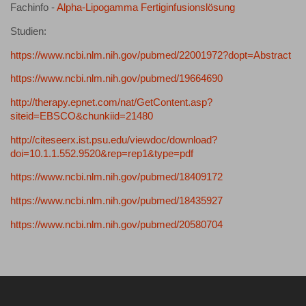
Fachinfo -
Alpha-Lipogamma Fertiginfusionslösung
Studien:
https://www.ncbi.nlm.nih.gov/pubmed/22001972?dopt=Abstract
https://www.ncbi.nlm.nih.gov/pubmed/19664690
http://therapy.epnet.com/nat/GetContent.asp?
siteid=EBSCO&chunkiid=21480
http://citeseerx.ist.psu.edu/viewdoc/download?
doi=10.1.1.552.9520&rep=rep1&type=pdf
https://www.ncbi.nlm.nih.gov/pubmed/18409172
https://www.ncbi.nlm.nih.gov/pubmed/18435927
https://www.ncbi.nlm.nih.gov/pubmed/20580704