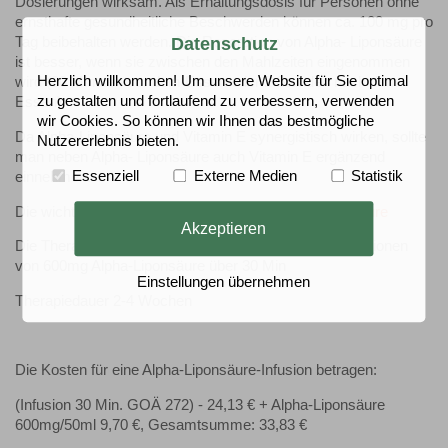
Dosierungen wirksam. Als Erhaltungsdosis für Personen ohne
ernsthafte gesundheitliche Beschwerden können ca. 100 mg pro
Datenschutz
Tag beibehalten werden. Die Resorption von Alpha- Liponsäure
ist besser, wenn sie zwischen den Mahlzeiten eingenommen
Herzlich willkommen! Um unsere Website für Sie optimal
wird (30 Minuten vor dem Essen oder 2 Stunden nach dem
zu gestalten und fortlaufend zu verbessern, verwenden
Essen).
wir Cookies. So können wir Ihnen das bestmögliche
Da Alpha-Liponsäure und Vitamin E synergistisch wirken, sollte
Nutzererlebnis bieten.
man neben Alpha- Liponsäure auch Vitamin E ergänzend
Essenziell
Externe Medien
Statistik
einnehmen.
Die wichtigsten Informationen über die
Alpha-Liponssäure
Akzeptieren
Die Therapie in der Praxis erfolgt mittels täglichen Infusionen
von 600mg Alpha-Liponsäure über 30 Min
Einstellungen übernehmen
Therapiedauer 2-4 Wochen
Die Kosten für eine Alpha-Liponsäure-Infusion betragen:
(Infusion 30 Min. GOÄ 272) - 24,13 € + Alpha-Liponsäure
600mg/50ml 9,70 €, Gesamtsumme: 33,83 €