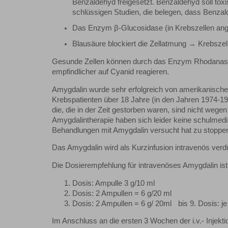
Benzaldehyd freigesetzt. Benzaldehyd soll toxi
schlüssigen Studien, die belegen, dass Benzald
Das Enzym β-Glucosidase (in Krebszellen angeb
Blausäure blockiert die Zellatmung → Krebszel
Gesunde Zellen können durch das Enzym Rhodanase C
empfindlicher auf Cyanid reagieren.
Amygdalin wurde sehr erfolgreich von amerikanischen
Krebspatienten über 18 Jahre (in den Jahren 1974-1
die, die in der Zeit gestorben waren, sind nicht wege
Amygdalintherapie haben sich leider keine schulmedizi
Behandlungen mit Amygdalin versucht hat zu stoppe
Das Amygdalin wird als Kurzinfusion intravenös ver
Die Dosierempfehlung für intravenöses Amygdalin ist
Dosis: Ampulle 3 g/10 ml
Dosis: 2 Ampullen = 6 g/20 ml
Dosis: 2 Ampullen = 6 g/ 20ml bis 9. Dosis: je
Im Anschluss an die ersten 3 Wochen der i.v.- Injektio