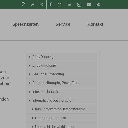
Diese
RSS-
Auf
Auf
Auf
Auf
Instagram-
Per
vCard
Seite
Feed
Xing
Facebook
Twitter
LinkedIn
Seite
Mail
speichern
als
mitteilen
teilen
teilen
teilen
aufrufen
empfehlen
PDF
Sprechzeiten
Service
Kontakt
drucken
BodyDopping
Endokrinologie
r
von
Gesunde Ernährung
rzehr
Frequenztherapie, PowerTube
führen
Infusionstherapie
enden
Integrative Krebstherapie
Immunsystem bei Krebstherapie
Chemotherapeutika
Übersicht der wichtigsten