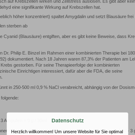
sch auf Krebszellen wirken und Zellstress auslösen. Es gibt aber kei
ehyd eine signifikante Wirkung auf Krebszellen hat.
lich höher konzentriert) spaltet Amygdalin und setzt Blausäure frei
len sterben ab
yanid (Blausäure) entgiften, aber es gibt keine Beweise, dass Kre
 Dr. Philip E. Binzel im Rahmen einer kombinierten Therapie bei 180
992) dokumentiert. Nach 18 Jahren waren 87,3% der Patienten am L
n Krebs gestorben. Für seine Therapieerfolge der kombinierten
nische Einrichtigen interessiert, dafür aber die FDA, die seine
n.
dünnt in 250-500 ml 0,9 % NaCl verabreicht, abhängig von der Dosis
 folgende:
Datenschutz
 3 Ampullen = 9 g / 30ml
nen erhält der Patient dann wöchentlich jeweils 1 Ampulle (10 ml - 3 g
Herzlich willkommen! Um unsere Website für Sie optimal