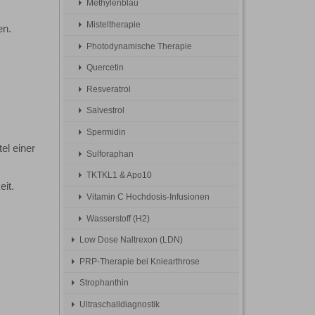
Methylenblau
Misteltherapie
en.
Photodynamische Therapie
Quercetin
Resveratrol
Salvestrol
Spermidin
el einer
Sulforaphan
TKTKL1 & Apo10
it.
Vitamin C Hochdosis-Infusionen
Wasserstoff (H2)
Low Dose Naltrexon (LDN)
PRP-Therapie bei Kniearthrose
Strophanthin
Ultraschalldiagnostik