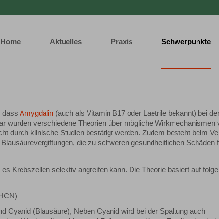
Home
Aktuelles
Praxis
Schwerpunkte
r, dass
Amygdalin
(auch als Vitamin B17 oder Laetrile bekannt) bei de
ar wurden verschiedene Theorien über mögliche Wirkmechanismen 
icht durch klinische Studien bestätigt werden. Zudem besteht beim Ve
ür Blausäurevergiftungen, die zu schweren gesundheitlichen Schäden 
s Krebszellen selektiv angreifen kann. Die Theorie basiert auf folg
 (HCN)
d Cyanid (Blausäure), Neben Cyanid wird bei der Spaltung auch