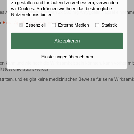
zu gestalten und fortlaufend zu verbessern, verwenden
wir Cookies. So können wir Ihnen das bestmögliche
öses Amygdalin erhält, soll man 2x 500 mg Amygdalin Kapsel einnehm
Nutzererlebnis bieten.
er
Flora-Apotheke in Hannover
hergestellt.
Essenziell
Externe Medien
Statistik
Akzeptieren
Einstellungen übernehmen
en kann und wie hoch die Wirksamkeit sein könnten, kann vorher mitt
itstest untersucht werden.
ritten, und es gibt keine medizinischen Beweise für seine Wirksamke