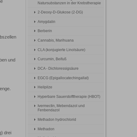
ne
Natursubstanzen in der Krebstherapie
2-Deoxy-D-Glukose (2-DG)
Amygdalin
Berberin
bszellen
Cannabis, Marihuana
CLA (konjugierte Linolsäure)
Curcumin, Beifuß
eben und
DCA - Dichloressigsäure
EGCG (Epigallocatechingallat)
Heilpilze
menge.
Hyperbare Sauerstofftherapie (HBOT)
Ivermectin, Mebendazol und
Fenbendazol
Methadon hydrochlorid
Methadon
) drei