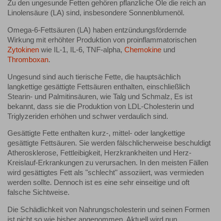
Zu den ungesunde Fetten gehören pflanzliche Öle die reich an
Linolensäure (LA) sind, insbesondere Sonnenblumenöl.
Omega-6-Fettsäuren (LA) haben entzündungsfördernde
Wirkung mit erhöhter Produktion von proinflammatorischen
Zytokinen
wie IL-1, IL-6, TNF-alpha,
Chemokine
und
Thromboxan
.
Ungesund sind auch tierische Fette, die hauptsächlich
langkettige gesättigte Fettsäuren enthalten, einschließlich
Stearin- und Palmitinsäuren, wie Talg und Schmalz, Es ist
bekannt, dass sie die Produktion von LDL-Cholesterin und
Triglyzeriden erhöhen und schwer verdaulich sind.
Gesättigte Fette enthalten kurz-, mittel- oder langkettige
gesättigte Fettsäuren. Sie werden fälschlicherweise beschuldigt
Atherosklerose, Fettleibigkeit, Herzkrankheiten und Herz-
Kreislauf-Erkrankungen zu verursachen. In den meisten Fällen
wird gesättigtes Fett als "schlecht" assoziiert, was vermieden
werden sollte. Dennoch ist es eine sehr einseitige und oft
falsche Sichtweise.
Die Schädlichkeit von Nahrungscholesterin und seinen Formen
ist nicht so wie bisher angenommen. Aktuell wird nun