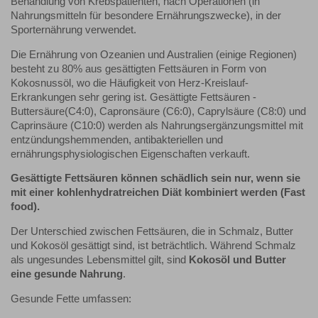
Behandlung von Krebspatienten, nach Operationen (in
Nahrungsmitteln für besondere Ernährungszwecke), in der
Sporternährung verwendet.
Die Ernährung von Ozeanien und Australien (einige Regionen)
besteht zu 80% aus gesättigten Fettsäuren in Form von
Kokosnussöl, wo die Häufigkeit von Herz-Kreislauf-
Erkrankungen sehr gering ist. Gesättigte Fettsäuren -
Buttersäure(C4:0), Capronsäure (C6:0), Caprylsäure (C8:0) und
Caprinsäure (C10:0) werden als Nahrungsergänzungsmittel mit
entzündungshemmenden, antibakteriellen und
ernährungsphysiologischen Eigenschaften verkauft.
Gesättigte Fettsäuren können schädlich sein nur, wenn sie
mit einer kohlenhydratreichen Diät kombiniert werden (Fast
food).
Der Unterschied zwischen Fettsäuren, die in Schmalz, Butter
und Kokosöl gesättigt sind, ist beträchtlich. Während Schmalz
als ungesundes Lebensmittel gilt, sind
Kokosöl und Butter
eine gesunde Nahrung
.
Gesunde Fette umfassen: