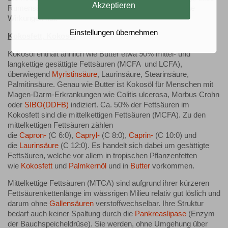
Akzeptieren
Rumensäure (CLA) antikanzerogene und antiatherogene
Wirkungen hat.
Einstellungen übernehmen
Kokosfett, Kokosöl
Kokosöl enthält ähnlich wie Butter etwa 90% mittel- und
langkettige gesättigte Fettsäuren (MCFA und LCFA),
überwiegend
Myristinsäure
, Laurinsäure, Stearinsäure,
Palmitinsäure. Genau wie Butter ist Kokosöl für Menschen mit
Magen-Darm-Erkrankungen wie Colitis ulcerosa, Morbus Crohn
oder
SIBO(DDFB)
indiziert. Ca. 50% der Fettsäuren im
Kokosfett sind die mittelkettigen Fettsäuren (MCFA). Zu den
mittelkettigen Fettsäuren zählen
die
Capron-
(C 6:0),
Capryl-
(C 8:0),
Caprin-
(C 10:0) und
die
Laurinsäure
(C 12:0). Es handelt sich dabei um gesättigte
Fettsäuren, welche vor allem in tropischen Pflanzenfetten
wie
Kokosfett
und
Palmkernöl
und in
Butter
vorkommen.
Mittelkettige Fettsäuren (MTCA) sind aufgrund ihrer kürzeren
Fettsäurenkettenlänge im wässrigen Milieu relativ gut löslich und
darum ohne
Gallensäuren
verstoffwechselbar. Ihre Struktur
bedarf auch keiner Spaltung durch die
Pankreaslipase
(Enzym
der Bauchspeicheldrüse). Sie werden, ohne Umgehung über