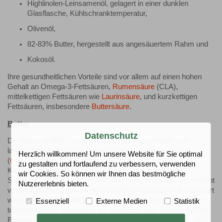
Highlinolen-Leinsamenöl, gelagert in einer dunklen
Glasflasche, Kühlschranktemperatur,
Olivenöl,
82-83% Butter, hergestellt aus angesäuertem Rahm und
Kokosöl.
Ihre gesundheitlichen Vorteile sind vor allem auf einen hohen
Gehalt an Omega-3-Fettsäuren,
Rumensäure
(CLA),
mittelkettigen Fettsäuren wie
Laurinsäure
, und kurzkettigen
Fettsäuren, insbesondere
Buttersäure
.
Butter
Datenschutz
Die Butter ist 80% von gesättigten Fettsäuren mittel- und
langkettigen Fettsäuren, davon Buttersäure Rumensäure
Herzlich willkommen! Um unsere Website für Sie optimal
(
CLA
). Darüber hinaus enthält die Butter u.a. Vitamin A, D,
zu gestalten und fortlaufend zu verbessern, verwenden
Kalium, Natrium und Kalzium sowie Cholesterin für die
wir Cookies. So können wir Ihnen das bestmögliche
Synthese von Steroidhormonen und Vitamin D3. Butter ist leicht
Nutzererlebnis bieten.
verdaulich und kann von allen Bevölkerungsgruppen konsumiert
werden. Menschen mit Erkrankungen des Verdauungstraktes
Essenziell
Externe Medien
Statistik
tolerieren Butter viel besser als Margarine oder pflanzliche Öle.
Biomedizinische Studien mit Tiermodellen haben gezeigt, dass