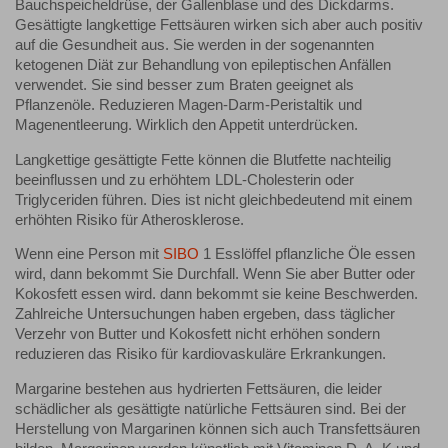
Bauchspeicheldrüse, der Gallenblase und des Dickdarms.
Gesättigte langkettige Fettsäuren wirken sich aber auch positiv
auf die Gesundheit aus. Sie werden in der sogenannten
ketogenen Diät zur Behandlung von epileptischen Anfällen
verwendet. Sie sind besser zum Braten geeignet als
Pflanzenöle. Reduzieren Magen-Darm-Peristaltik und
Magenentleerung. Wirklich den Appetit unterdrücken.
Langkettige gesättigte Fette können die Blutfette nachteilig
beeinflussen und zu erhöhtem LDL-Cholesterin oder
Triglyceriden führen. Dies ist nicht gleichbedeutend mit einem
erhöhten Risiko für Atherosklerose.
Wenn eine Person mit
SIBO
1 Esslöffel pflanzliche Öle essen
wird, dann bekommt Sie Durchfall. Wenn Sie aber Butter oder
Kokosfett essen wird. dann bekommt sie keine Beschwerden.
Zahlreiche Untersuchungen haben ergeben, dass täglicher
Verzehr von Butter und Kokosfett nicht erhöhen sondern
reduzieren das Risiko für kardiovaskuläre Erkrankungen.
Margarine bestehen aus hydrierten Fettsäuren, die leider
schädlicher als gesättigte natürliche Fettsäuren sind. Bei der
Herstellung von Margarinen können sich auch Transfettsäuren