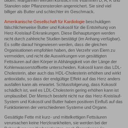
bilden. Margarinen werden künstlich mit Vitaminen D, A, K und
Stanolen oder Pflanzensterolen angereichert. Sie sind viel
billiger als Butter und schlechter im Geschmack.
Amerikanische Gesellschaft für Kardiologie
beschuldigen
fälschlicherweise Butter und Kokosöl für die Entstehung von
Herz-Kreislauf-Erkrankungen. Diese Behauptungen werden
nicht durch zahlreiche Studien bestätigt (im Anhang verfügbar).
Es sollte darauf hingewiesen werden, dass die gleichen
Organisationen empfohlen haben, den Verzehr von Eiern zu
vermeiden, und nicht die Auswirkungen von gesättigten
Fettsäuren auf den Körper in Abhängigkeit von der Länge der
Kohlenwasserstoffkette unterscheiden. Kokosöl kann das LDL-
Cholesterin, aber auch das HDL-Cholesterin erhöhen und wirkt
antioxidativ, so dass der endgültige Effekt auf das Herz anders
ausfallen kann als erwartet. Schlussfolgerung, dass Kokosöl
schädlich ist, weil es LDL-Cholesterin gering erhöhen kann ist
umplausibel. Der Mensch besteht nicht nur das Herz-Kreislauf-
System und Kokosöl und Butter haben positiven Einfluß auf das
Funktionieren der verschiedenen Systeme und Organe.
Gesättigte Fette mit kurz- und mittelkettigen Fettsäuren
verursachen keine Herzkrankheiten, sie werden bei der