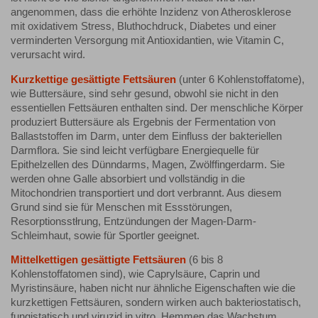
angenommen, dass die erhöhte Inzidenz von Atherosklerose
mit oxidativem Stress, Bluthochdruck, Diabetes und einer
verminderten Versorgung mit Antioxidantien, wie Vitamin C,
verursacht wird.
Kurzkettige gesättigte Fettsäuren
(unter 6 Kohlenstoffatome),
wie Buttersäure, sind sehr gesund, obwohl sie nicht in den
essentiellen Fettsäuren enthalten sind. Der menschliche Körper
produziert Buttersäure als Ergebnis der Fermentation von
Ballaststoffen im Darm, unter dem Einfluss der bakteriellen
Darmflora. Sie sind leicht verfügbare Energiequelle für
Epithelzellen des Dünndarms, Magen, Zwölffingerdarm. Sie
werden ohne Galle absorbiert und vollständig in die
Mitochondrien transportiert und dort verbrannt. Aus diesem
Grund sind sie für Menschen mit Essstörungen,
Resorptionsstłrung, Entzündungen der Magen-Darm-
Schleimhaut, sowie für Sportler geeignet.
Mittelkettigen gesättigte Fettsäuren
(6 bis 8
Kohlenstoffatomen sind), wie Caprylsäure, Caprin und
Myristinsäure, haben nicht nur ähnliche Eigenschaften wie die
kurzkettigen Fettsäuren, sondern wirken auch bakteriostatisch,
fungistatisch und viruzid in vitro. Hemmen das Wachstum