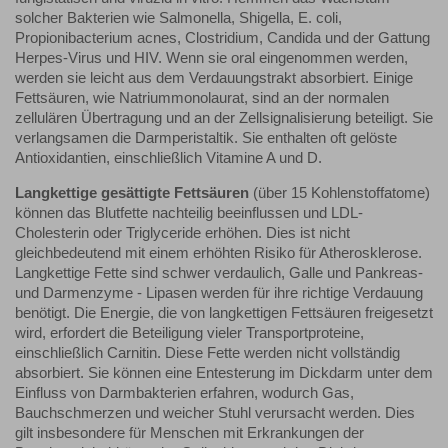
solcher Bakterien wie Salmonella, Shigella, E. coli,
Propionibacterium acnes, Clostridium, Candida und der Gattung
Herpes-Virus und HIV. Wenn sie oral eingenommen werden,
werden sie leicht aus dem Verdauungstrakt absorbiert. Einige
Fettsäuren, wie Natriummonolaurat, sind an der normalen
zellulären Übertragung und an der Zellsignalisierung beteiligt. Sie
verlangsamen die Darmperistaltik. Sie enthalten oft gelöste
Antioxidantien, einschließlich Vitamine A und D.
Langkettige gesättigte Fettsäuren
(über 15 Kohlenstoffatome)
können das Blutfette nachteilig beeinflussen und LDL-
Cholesterin oder Triglyceride erhöhen. Dies ist nicht
gleichbedeutend mit einem erhöhten Risiko für Atherosklerose.
Langkettige Fette sind schwer verdaulich, Galle und Pankreas-
und Darmenzyme - Lipasen werden für ihre richtige Verdauung
benötigt. Die Energie, die von langkettigen Fettsäuren freigesetzt
wird, erfordert die Beteiligung vieler Transportproteine,
einschließlich Carnitin. Diese Fette werden nicht vollständig
absorbiert. Sie können eine Entesterung im Dickdarm unter dem
Einfluss von Darmbakterien erfahren, wodurch Gas,
Bauchschmerzen und weicher Stuhl verursacht werden. Dies
gilt insbesondere für Menschen mit Erkrankungen der