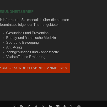
ESUNDHEITSBRIEF
r informieren Sie monatlich über die neusten
kenntnisse folgender Themengebiete:
Gesundheit und Prävention
Beauty und ästhetische Medizin
Sport und Bewegung
Anti Aging
Zahngesundheit und Zahnästhetik
Vitalstoffe und Ernährung
ZUM GESUNDHEITSBRIEF ANMELDEN
Diese
RSS-
Auf
Auf
Auf
Auf
Per
vCard
tel:+49
Nach