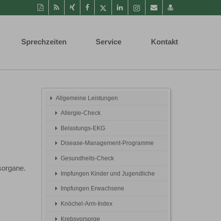
Diese
RSS-
Auf
Auf
Auf
Auf
Instagram-
Per
vCard
Seite
Feed
Xing
Facebook
Twitter
LinkedIn
Seite
Mail
speichern
als
mitteilen
teilen
teilen
teilen
aufrufen
empfehlen
PDF
Sprechzeiten
Service
Kontakt
drucken
Allgemeine Leistungen
Allergie-Check
Belastungs-EKG
Disease-Management-Programme
Gesundheits-Check
sorgane.
Impfungen Kinder und Jugendliche
Impfungen Erwachsene
Knöchel-Arm-Index
Krebsvorsorge