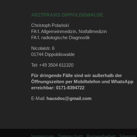
ARZTPRAXIS DIPPOLDISWALDE
Christoph Polański
FA f. Allgemeinmedizin, Notfallmedizin
FA f. radiologische Diagnostik
Nicolaistr. 6
01744 Dippoldiswalde
Tel: +49 3504 611320
Für dringende Fälle sind wir außerhalb der
Öffnungszeiten per Mobiltelefon und WhatsApp
erreichbar: 0171-8394722
E-Mail:
hausdoc@gmail.com
Impressum
Datenschutz
Barrierefreiheit
Sitemap