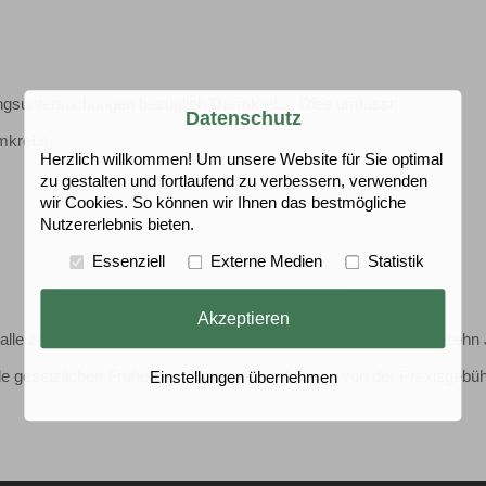
nungsuntersuchungen bezüglich Darmkrebs. Dies umfasst:
Datenschutz
rmkrebs
Herzlich willkommen! Um unsere Website für Sie optimal
zu gestalten und fortlaufend zu verbessern, verwenden
wir Cookies. So können wir Ihnen das bestmögliche
Nutzererlebnis bieten.
Essenziell
Externe Medien
Statistik
Akzeptieren
(alle zwei Jahre) oder zwei Darmspiegelungen (im Abstand von zehn
le gesetzlichen Früherkennungsuntersuchungen von der Praxisgebüh
Einstellungen übernehmen