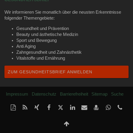
Wir informieren Sie monatlich über die neusten Erkenntnisse
folgender Themengebiete:
Gesundheit und Prävention
Beauty und ästhetische Medizin
Sport und Bewegung
Anti Aging
Zahngesundheit und Zahnästhetik
Vitalstoffe und Ernährung
ZUM GESUNDHEITSBRIEF ANMELDEN
Impressum
Datenschutz
Barrierefreiheit
Sitemap
Suche
Diese
RSS-
Auf
Auf
Auf
Auf
Per
vCard
Auf
tel
Seite
Feed
Xing
Facebook
Twitter
LinkedIn
Mail
speichern
Whatsap
350
als
mitteilen
teilen
teilen
teilen
empfehlen
teilen
611
Nach
PDF
oben
drucken
Scrollen