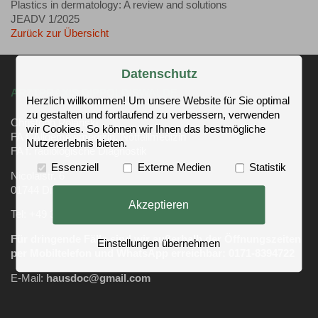
Plastics in dermatology: A review and solutions
JEADV 1/2025
Zurück zur Übersicht
Datenschutz
ARZTPRAXIS DIPPOLDISWALDE
Herzlich willkommen! Um unsere Website für Sie optimal
zu gestalten und fortlaufend zu verbessern, verwenden
Christoph Polański
wir Cookies. So können wir Ihnen das bestmögliche
FA f. Allgemeinmedizin, Notfallmedizin
Nutzererlebnis bieten.
FA f. radiologische Diagnostik
Essenziell
Externe Medien
Statistik
Nicolaistr. 6
01744 Dippoldiswalde
Akzeptieren
Tel: +49 3504 611320
Für dringende Fälle sind wir außerhalb der Öffnungszeiten
Einstellungen übernehmen
per Mobiltelefon und WhatsApp erreichbar: 0171-8394722
E-Mail:
hausdoc@gmail.com