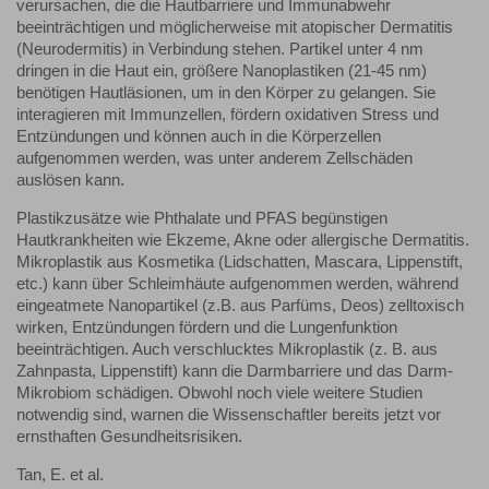
verursachen, die die Hautbarriere und Immunabwehr
beeinträchtigen und möglicherweise mit atopischer Dermatitis
(Neurodermitis) in Verbindung stehen. Partikel unter 4 nm
dringen in die Haut ein, größere Nanoplastiken (21-45 nm)
benötigen Hautläsionen, um in den Körper zu gelangen. Sie
interagieren mit Immunzellen, fördern oxidativen Stress und
Entzündungen und können auch in die Körperzellen
aufgenommen werden, was unter anderem Zellschäden
auslösen kann.
Plastikzusätze wie Phthalate und PFAS begünstigen
Hautkrankheiten wie Ekzeme, Akne oder allergische Dermatitis.
Mikroplastik aus Kosmetika (Lidschatten, Mascara, Lippenstift,
etc.) kann über Schleimhäute aufgenommen werden, während
eingeatmete Nanopartikel (z.B. aus Parfüms, Deos) zelltoxisch
wirken, Entzündungen fördern und die Lungenfunktion
beeinträchtigen. Auch verschlucktes Mikroplastik (z. B. aus
Zahnpasta, Lippenstift) kann die Darmbarriere und das Darm-
Mikrobiom schädigen. Obwohl noch viele weitere Studien
notwendig sind, warnen die Wissenschaftler bereits jetzt vor
ernsthaften Gesundheitsrisiken.
Tan, E. et al.